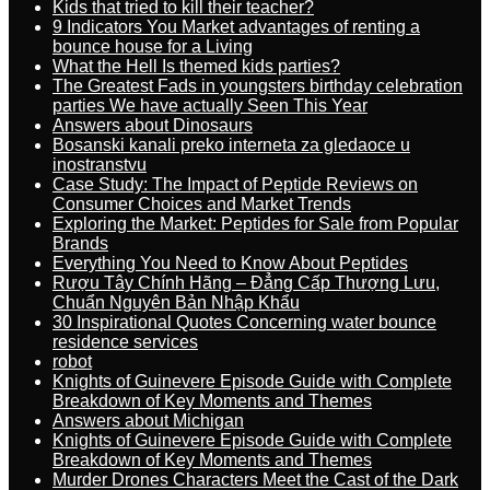
Kids that tried to kill their teacher?
9 Indicators You Market advantages of renting a
bounce house for a Living
What the Hell Is themed kids parties?
The Greatest Fads in youngsters birthday celebration
parties We have actually Seen This Year
Answers about Dinosaurs
Bosanski kanali preko interneta za gledaoce u
inostranstvu
Case Study: The Impact of Peptide Reviews on
Consumer Choices and Market Trends
Exploring the Market: Peptides for Sale from Popular
Brands
Everything You Need to Know About Peptides
Rượu Tây Chính Hãng – Đẳng Cấp Thượng Lưu,
Chuẩn Nguyên Bản Nhập Khẩu
30 Inspirational Quotes Concerning water bounce
residence services
robot
Knights of Guinevere Episode Guide with Complete
Breakdown of Key Moments and Themes
Answers about Michigan
Knights of Guinevere Episode Guide with Complete
Breakdown of Key Moments and Themes
Murder Drones Characters Meet the Cast of the Dark