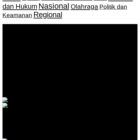
Nasional
dan Hukum
Olahraga
Politik dan
Regional
Keamanan
Keputusan Menkumham RI No AHU-
0159487.AH.01.11.Tahun 2018 Tanggal 27 November 2018.
PT. Banua Bergerak Bersama | Jalan Merdeka No.2 Gedung
KNPI, Kalimantan Selatan
Hubungi kami:
0811 513 463
|
redaksi@banuapost.co.id
marketing@banuapost.co.id
Berita Sebelumnya
Introduction to CPA Networks for Traffic Arbitrage in
2026
Agustus 09, 2026