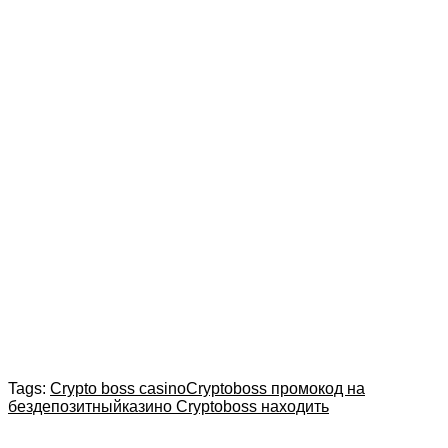
Tags:
Crypto boss casino
Cryptoboss промокод на
бездепозитный
казино Cryptoboss находить