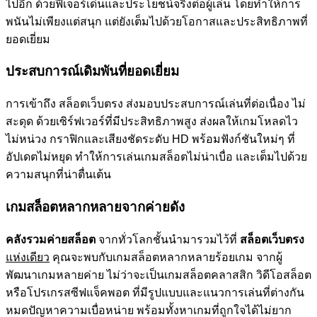
ไปอีก ด้วยฟีเจอร์เด่นและประโยชน์จริงต่อผู้เล่น โดยทำให้การ
พนันไม่เพียงแต่สนุก แต่ยังเต็มไปด้วยโอกาสและประสิทธิภาพที่
ยอดเยี่ยม
ประสบการณ์เดิมพันที่ยอดเยี่ยม
การเข้าถึง
สล็อตเว็บตรง ส่งมอบประสบการณ์เล่นที่ต่อเนื่อง ไม่
สะดุด ด้วยเซิร์ฟเวอร์ที่มีประสิทธิภาพสูง ส่งผลให้เกมโหลดไว
ไม่หน่วง กราฟิกและเสียงชัดระดับ HD พร้อมฟังก์ชันใหม่ๆ ที่
อัปเดตไม่หยุด ทำให้การเล่นเกมสล็อตไม่น่าเบื่อ และเต็มไปด้วย
ความสนุกที่น่าตื่นเต้น
เกมสล็อตหลากหลายจากค่ายดัง
คลังรวมค่ายสล็อต
จากทั่วโลกชั้นนำมารวมไว้ที่
สล็อตเว็บตรง
แห่งเดียว
คุณจะพบกับเกมสล็อตหลากหลายร้อยเกม จากผู้
พัฒนาเกมหลายค่าย ไม่ว่าจะเป็นเกมสล็อตคลาสสิก วิดีโอสล็อต
หรือโปรเกรสซีฟแจ็คพอต ที่มีรูปแบบและแนวการเล่นที่ต่างกัน
หมดปัญหาความเบื่อหน่าย พร้อมทั้งหาเกมที่ถูกใจได้ไม่ยาก