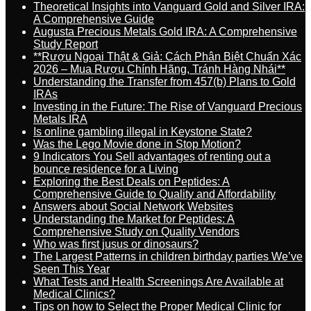
Theoretical Insights into Vanguard Gold and Silver IRA:
A Comprehensive Guide
Augusta Precious Metals Gold IRA: A Comprehensive
Study Report
**Rượu Ngoại Thật & Giả: Cách Phân Biệt Chuẩn Xác
2026 – Mua Rượu Chính Hãng, Tránh Hàng Nhái**
Understanding the Transfer from 457(b) Plans to Gold
IRAs
Investing in the Future: The Rise of Vanguard Precious
Metals IRA
Is online gambling illegal in Keystone State?
Was the Lego Movie done in Stop Motion?
9 Indicators You Sell advantages of renting out a
bounce residence for a Living
Exploring the Best Deals on Peptides: A
Comprehensive Guide to Quality and Affordability
Answers about Social Network Websites
Understanding the Market for Peptides: A
Comprehensive Study on Quality Vendors
Who was first jusus or dinosaurs?
The Largest Patterns in children birthday parties We’ve
Seen This Year
What Tests and Health Screenings Are Available at
Medical Clinics?
Tips on how to Select the Proper Medical Clinic for