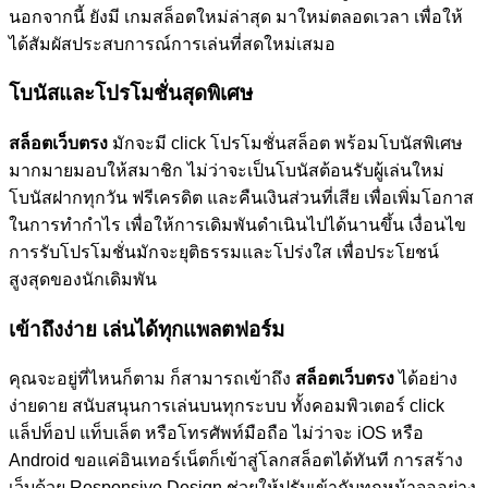
นอกจากนี้ ยังมี เกมสล็อตใหม่ล่าสุด มาใหม่ตลอดเวลา เพื่อให้
ได้สัมผัสประสบการณ์การเล่นที่สดใหม่เสมอ
โบนัสและโปรโมชั่นสุดพิเศษ
สล็อตเว็บตรง
มักจะมี click โปรโมชั่นสล็อต พร้อมโบนัสพิเศษ
มากมายมอบให้สมาชิก ไม่ว่าจะเป็นโบนัสต้อนรับผู้เล่นใหม่
โบนัสฝากทุกวัน ฟรีเครดิต และคืนเงินส่วนที่เสีย เพื่อเพิ่มโอกาส
ในการทำกำไร เพื่อให้การเดิมพันดำเนินไปได้นานขึ้น เงื่อนไข
การรับโปรโมชั่นมักจะยุติธรรมและโปร่งใส เพื่อประโยชน์
สูงสุดของนักเดิมพัน
เข้าถึงง่าย เล่นได้ทุกแพลตฟอร์ม
คุณจะอยู่ที่ไหนก็ตาม ก็สามารถเข้าถึง
สล็อตเว็บตรง
ได้อย่าง
ง่ายดาย สนับสนุนการเล่นบนทุกระบบ ทั้งคอมพิวเตอร์ click
แล็ปท็อป แท็บเล็ต หรือโทรศัพท์มือถือ ไม่ว่าจะ iOS หรือ
Android ขอแค่อินเทอร์เน็ตก็เข้าสู่โลกสล็อตได้ทันที การสร้าง
เว็บด้วย Responsive Design ช่วยให้ปรับเข้ากับทุกหน้าจออย่าง