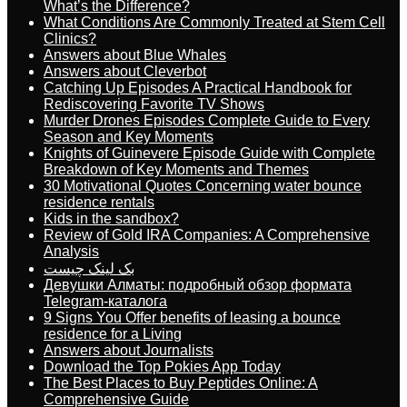
What’s the Difference?
What Conditions Are Commonly Treated at Stem Cell
Clinics?
Answers about Blue Whales
Answers about Cleverbot
Catching Up Episodes A Practical Handbook for
Rediscovering Favorite TV Shows
Murder Drones Episodes Complete Guide to Every
Season and Key Moments
Knights of Guinevere Episode Guide with Complete
Breakdown of Key Moments and Themes
30 Motivational Quotes Concerning water bounce
residence rentals
Kids in the sandbox?
Review of Gold IRA Companies: A Comprehensive
Analysis
بک لینک چیست
Девушки Алматы: подробный обзор формата
Telegram-каталога
9 Signs You Offer benefits of leasing a bounce
residence for a Living
Answers about Journalists
Download the Top Pokies App Today
The Best Places to Buy Peptides Online: A
Comprehensive Guide