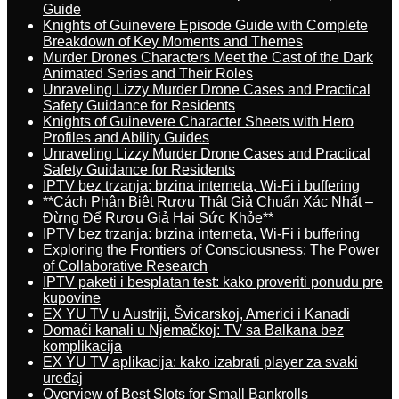
Guide
Knights of Guinevere Episode Guide with Complete
Breakdown of Key Moments and Themes
Murder Drones Characters Meet the Cast of the Dark
Animated Series and Their Roles
Unraveling Lizzy Murder Drone Cases and Practical
Safety Guidance for Residents
Knights of Guinevere Character Sheets with Hero
Profiles and Ability Guides
Unraveling Lizzy Murder Drone Cases and Practical
Safety Guidance for Residents
IPTV bez trzanja: brzina interneta, Wi-Fi i buffering
**Cách Phân Biệt Rượu Thật Giả Chuẩn Xác Nhất –
Đừng Để Rượu Giả Hại Sức Khỏe**
IPTV bez trzanja: brzina interneta, Wi-Fi i buffering
Exploring the Frontiers of Consciousness: The Power
of Collaborative Research
IPTV paketi i besplatan test: kako proveriti ponudu pre
kupovine
EX YU TV u Austriji, Švicarskoj, Americi i Kanadi
Domaći kanali u Njemačkoj: TV sa Balkana bez
komplikacija
EX YU TV aplikacija: kako izabrati player za svaki
uređaj
Overview of Best Slots for Small Bankrolls