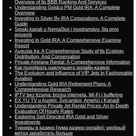
Overview of Its BBB Ranking And Services
Understanding Goldco PM Gold IRA: A Complete
Overview
Investing in Silver By IRA Corporations: A Complete
Guide
Srpski kanali u Nemačkoj i inostranstvu: šta prvo
proveriti
Investing In Gold IRA: A Comprehensive Examine
Report
Augusta Ira: A Comprehensive Study of Its Ecology,
Distribution, And Conservation
Private Airplane Rental: A Comprehensive Information
Как подобрать наилучшего онлайн-казино
The Evolution and Influence of VIP Jets In Fashionable
Aviation
Understanding Gold IRA Retirement Plans: A
Comprehensive Research
IPTV bez trzanja: brzina interneta, Wi-Fi i buffering
EX YU TV u Austriji, Švicarskoj, Americi i Kanadi
Understanding Private Jet Rental Prices: An In-Depth
Evaluation Of Hourly Rates
Exploring Self-Directed IRA Gold and Silver
Investments
Турниры в казино {зума казино онлайн}: удобный
метод заработать больше