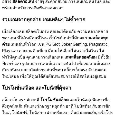
อย่าง
สล็อตวอเลท
ง่ายๆ สะดวกสบาย การเล่นเกมลื่นไหล และ
พร้อมสำหรับการเดิมพันตลอดเวลา
รวมเกมจากทุกค่าย เกมเพลินๆ ไม่ซ้ำซาก
เมื่อเลือกเล่น สล็อตเว็บตรง คุณจะได้พบกับ ความหลากหลาย
ของเกม ที่ไม่เหมือนที่ไหน เว็บไซต์เหล่านี้มักจะ
รวมสล็อตทุก
ค่าย
เกมเด่นทั่วโลก เช่น PG Slot, Joker Gaming, Pragmatic
Play และค่ายเกมอีกเพียบ มีเกมให้เลือกไม่หวาดไม่ไหว ไม่
ทำให้คุณเบื่อ คุณสามารถเลือกเล่น
เกมสล็อตยอดนิยม
มีทั้งธีม
ฟีเจอร์ และรูปแบบการเล่นที่แตกต่างกันไป เพื่อเจอเกมที่เหมาะ
กับรสนิยม และสไตล์การเล่นที่ชอบ สล็อตเว็บตรง อัปเดตเกม
ใหม่เสมอ เพื่อให้คุณได้สัมผัสประสบการณ์ที่สดใหม่อยู่เสมอ
โปรโมชั่นสล็อต และโบนัสที่คุ้มค่า
สล็อตเว็บตรง มักจะมี
โปรโมชั่นสล็อต
และโบนัสสุดพิเศษ เพื่อ
ดึงดูดนักเดิมพันและรักษาฐานลูกค้า อาทิ โบนัสต้อนรับสมาชิก
ใหม่, โบนัสฟรี, โบนัสการฝากครั้งแรก, คืนเงินยอดเสีย, หรือโปร