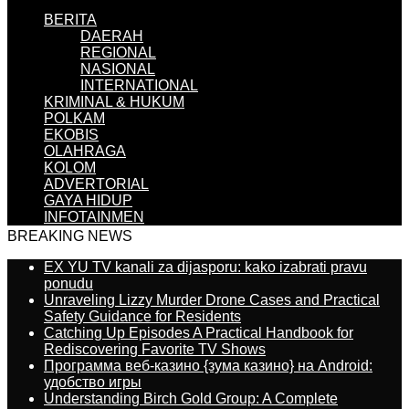
BERITA
DAERAH
REGIONAL
NASIONAL
INTERNATIONAL
KRIMINAL & HUKUM
POLKAM
EKOBIS
OLAHRAGA
KOLOM
ADVERTORIAL
GAYA HIDUP
INFOTAINMEN
BREAKING NEWS
EX YU TV kanali za dijasporu: kako izabrati pravu
ponudu
Unraveling Lizzy Murder Drone Cases and Practical
Safety Guidance for Residents
Catching Up Episodes A Practical Handbook for
Rediscovering Favorite TV Shows
Программа веб-казино {зума казино} на Android:
удобство игры
Understanding Birch Gold Group: A Complete