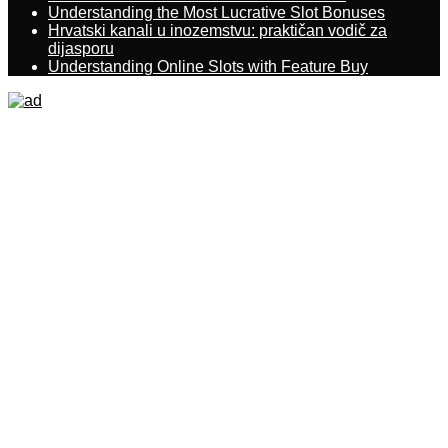
Understanding the Most Lucrative Slot Bonuses
Hrvatski kanali u inozemstvu: praktičan vodič za
dijasporu
Understanding Online Slots with Feature Buy