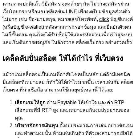
นาน ตามปกติแล้ว วิธีสมัคร จะคล้ายๆ กัน ไม่ว่าจะสมัครผ่าน
เว็บโดยตรง หรือแอปพลิเคชัน LINE เพียงเตรียมข้อมูลส่วนตัว
ไม่มาก เช่น ชื่อ-นามสกุล, หมายเลขโทรศัพท์,
click
บัญชีแบงค์
(หรือบัญชี e-wallet) หลังจากการกรอกข้อมูล และยืนยันตัวตน
ไม่กี่ขั้นตอน คุณก็จะได้รับ ชื่อผู้ใช้และรหัสผ่าน เพื่อเข้าสู่ระบบ
และเริ่มต้นการผจญภัย ในจักรวาล สล็อตเว็บตรง อย่างรวดเร็ว
เคล็ดลับปั่นสล็อต ให้ได้กำไร ที่เว็บตรง
แม้ว่าเกมสล็อตจะเป็นเกมที่อาศัยโชคเป็นหลัก แต่ถ้ามีเทคนิค
ปั่นสล็อตที่เหมาะสม ก็ทำให้ได้กำไรมากขึ้น เวลาเล่นกับ สล็อต
เว็บตรง ที่น่าเชื่อถือ สามารถใช้กลยุทธ์เหล่านี้ ได้เลย:
เลือกเกมให้ถูก
อ่าน Paytable ให้เข้าใจ และค่า RTP
เลือกเกมที่มี RTP สูง และเหมาะสมกับงบประมาณของ
คุณ
บริหารจัดการเงินทุน
ตั้งงบประมาณการเล่น อย่างชัดเจน
และทำตามงบนั้น ห้ามเล่นเกินตัว ที่ตัวเองสามารถเสียได้