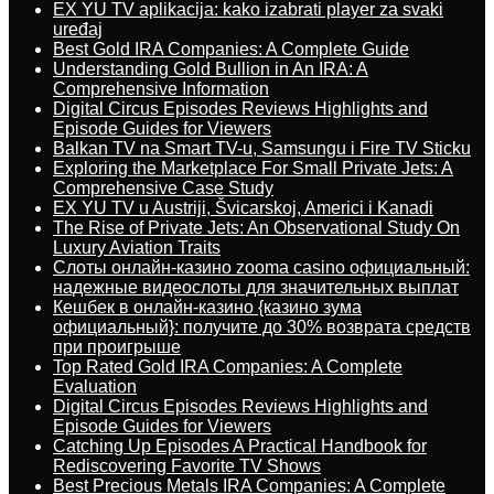
EX YU TV aplikacija: kako izabrati player za svaki
uređaj
Best Gold IRA Companies: A Complete Guide
Understanding Gold Bullion in An IRA: A
Comprehensive Information
Digital Circus Episodes Reviews Highlights and
Episode Guides for Viewers
Balkan TV na Smart TV-u, Samsungu i Fire TV Sticku
Exploring the Marketplace For Small Private Jets: A
Comprehensive Case Study
EX YU TV u Austriji, Švicarskoj, Americi i Kanadi
The Rise of Private Jets: An Observational Study On
Luxury Aviation Traits
Слоты онлайн-казино zooma casino официальный:
надежные видеослоты для значительных выплат
Кешбек в онлайн-казино {казино зума
официальный}: получите до 30% возврата средств
при проигрыше
Top Rated Gold IRA Companies: A Complete
Evaluation
Digital Circus Episodes Reviews Highlights and
Episode Guides for Viewers
Catching Up Episodes A Practical Handbook for
Rediscovering Favorite TV Shows
Best Precious Metals IRA Companies: A Complete