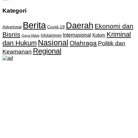
Kategori
Berita
Daerah
Ekonomi dan
Covid-19
Advertorial
Kriminal
Bisnis
Internasional
Kolom
Infotainmen
Gaya Hidup
Nasional
dan Hukum
Olahraga
Politik dan
Regional
Keamanan