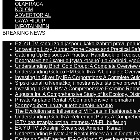
OLAHRAGA
KOLOM
ADVERTORIAL
GAYA HIDUP
INFOTAINMEN
BREAKING NEWS
EX YU TV kanali za dijasporu: kako izabrati pravu ponu
Unraveling Lizzy Murder Drone Cases and Practical Saf
Catching Up Episodes A Practical Handbook for Redisc
Программа веб-казино {зума казино} на Android: удо
Understanding Birch Gold Group: A Complete Overview 
Understanding Goldco PM Gold IRA: A Complete Overv
Investing in Silver By IRA Corporations: A Complete Gui
Srpski kanali u Nemačkoj i inostranstvu: šta prvo proverit
Investing In Gold IRA: A Comprehensive Examine Repor
Augusta Ira: A Comprehensive Study of Its Ecology, Dist
Private Airplane Rental: A Comprehensive Information
Как подобрать наилучшего онлайн-казино
The Evolution and Influence of VIP Jets In Fashionable A
Understanding Gold IRA Retirement Plans: A Comprehe
IPTV bez trzanja: brzina interneta, Wi-Fi i buffering
EX YU TV u Austriji, Švicarskoj, Americi i Kanadi
Understanding Private Jet Rental Prices: An In-Depth Ev
Exploring Self-Directed IRA Gold and Silver Investments