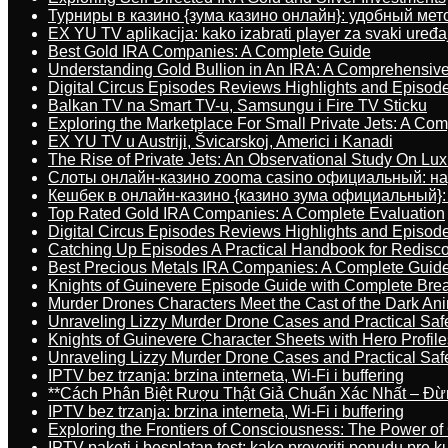
Турниры в казино {зума казино онлайн}: удобный ме
EX YU TV aplikacija: kako izabrati player za svaki uređa
Best Gold IRA Companies: A Complete Guide
Understanding Gold Bullion in An IRA: A Comprehensive
Digital Circus Episodes Reviews Highlights and Episod
Balkan TV na Smart TV-u, Samsungu i Fire TV Sticku
Exploring the Marketplace For Small Private Jets: A C
EX YU TV u Austriji, Švicarskoj, Americi i Kanadi
The Rise of Private Jets: An Observational Study On Luxu
Слоты онлайн-казино zooma casino официальный: н
Кешбек в онлайн-казино {казино зума официальный}:
Top Rated Gold IRA Companies: A Complete Evaluation
Digital Circus Episodes Reviews Highlights and Episod
Catching Up Episodes A Practical Handbook for Redisc
Best Precious Metals IRA Companies: A Complete Guid
Knights of Guinevere Episode Guide with Complete B
Murder Drones Characters Meet the Cast of the Dark An
Unraveling Lizzy Murder Drone Cases and Practical Saf
Knights of Guinevere Character Sheets with Hero Profile
Unraveling Lizzy Murder Drone Cases and Practical Saf
IPTV bez trzanja: brzina interneta, Wi-Fi i buffering
**Cách Phân Biệt Rượu Thật Giả Chuẩn Xác Nhất – Đ
IPTV bez trzanja: brzina interneta, Wi-Fi i buffering
Exploring the Frontiers of Consciousness: The Power of
IPTV paketi i besplatan test: kako proveriti ponudu pre 