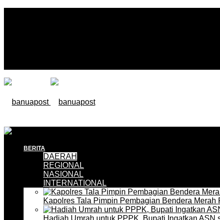
BERITA
DAERAH
REGIONAL
NASIONAL
INTERNATIONAL
Kapolres Tala Pimpin Pembagian Bendera Merah 
Hadiah Umrah untuk PPPK, Bupati Ingatkan ASN 