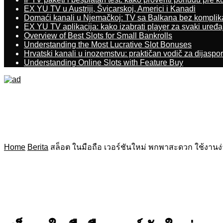
EX YU TV u Austriji, Švicarskoj, Americi i Kanadi
Domaći kanali u Njemačkoj: TV sa Balkana bez komplik
EX YU TV aplikacija: kako izabrati player za svaki uređa
Overview of Best Slots for Small Bankrolls
Understanding the Most Lucrative Slot Bonuses
Hrvatski kanali u inozemstvu: praktičan vodič za dijaspo
Understanding Online Slots with Feature Buy
Home
Berita
สล็อต ในมือถือ เวอร์ชันใหม่ พกพาสะดวก ใช้งานง่