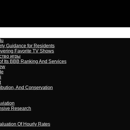
du
ety Guidance for Residents
overing Favorite TV Shows
бство игры
of Its BBB Ranking And Services
iew
de
i
t
ribution, And Conservation
viation
nsive Research
aluation Of Hourly Rates