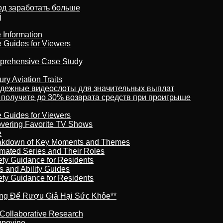
тод заработать больше
j
 Information
e Guides for Viewers
omprehensive Case Study
ry Aviation Traits
адежные видеослоты для значительных выплат
 получите до 30% возврата средств при проигрыше
e Guides for Viewers
overing Favorite TV Shows
e
reakdown of Key Moments and Themes
imated Series and Their Roles
ety Guidance for Residents
s and Ability Guides
ety Guidance for Residents
ừng Để Rượu Giả Hại Sức Khỏe**
 Collaborative Research
kupovine