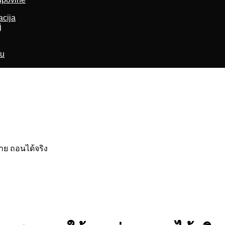
acija
j
ru
าย ถอนได้จริง