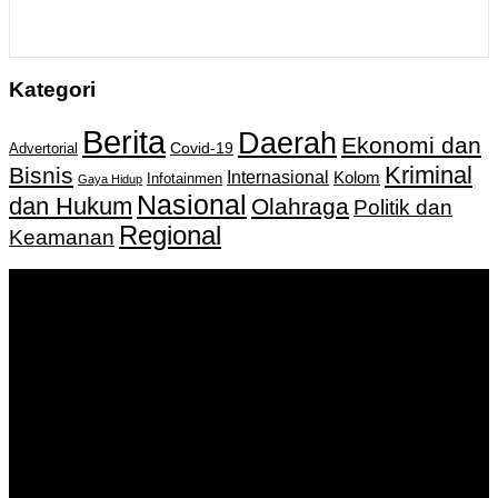
Kategori
Berita
Daerah
Ekonomi dan
Covid-19
Advertorial
Kriminal
Bisnis
Internasional
Kolom
Infotainmen
Gaya Hidup
Nasional
dan Hukum
Olahraga
Politik dan
Regional
Keamanan
Keputusan Menkumham RI No AHU-
0159487.AH.01.11.Tahun 2018 Tanggal 27 November 2018.
PT. Banua Bergerak Bersama | Jalan Merdeka No.2 Gedung
KNPI, Kalimantan Selatan
Hubungi kami:
0811 513 463
|
redaksi@banuapost.co.id
marketing@banuapost.co.id
Berita Sebelumnya