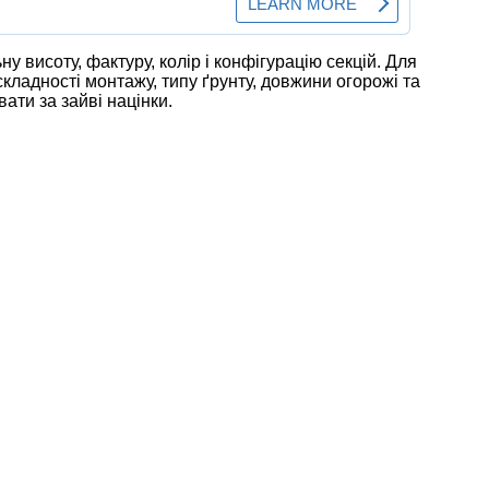
 висоту, фактуру, колір і конфігурацію секцій. Для
кладності монтажу, типу ґрунту, довжини огорожі та
ти за зайві націнки.