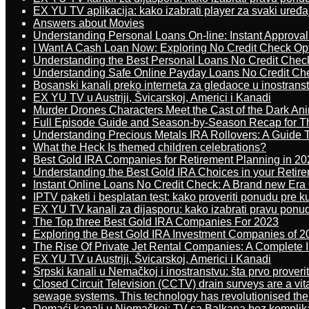
EX YU TV aplikacija: kako izabrati player za svaki uređa
Answers about Movies
Understanding Personal Loans On-line: Instant Approva
I Want A Cash Loan Now: Exploring No Credit Check Op
Understanding the Best Personal Loans No Credit Chec
Understanding Safe Online Payday Loans No Credit Ch
Bosanski kanali preko interneta za gledaoce u inostrans
EX YU TV u Austriji, Švicarskoj, Americi i Kanadi
Murder Drones Characters Meet the Cast of the Dark An
Full Episode Guide and Season-by-Season Recap for The
Understanding Precious Metals IRA Rollovers: A Guide To
What the Heck Is themed children celebrations?
Best Gold IRA Companies for Retirement Planning in 20
Understanding the Best Gold IRA Choices in your Retir
Instant Online Loans No Credit Check: A Brand new Era O
IPTV paketi i besplatan test: kako proveriti ponudu pre 
EX YU TV kanali za dijasporu: kako izabrati pravu ponu
The Top three Best Gold IRA Companies For 2023
Exploring the Best Gold IRA Investment Companies of 2
The Rise Of Private Jet Rental Companies: A Complete I
EX YU TV u Austriji, Švicarskoj, Americi i Kanadi
Srpski kanali u Nemačkoj i inostranstvu: šta prvo proverit
Closed Circuit Television (CCTV) drain surveys are a vit
sewage systems. This technology has revolutionised the 
Domaći kanali u Njemačkoj: TV sa Balkana bez komplik