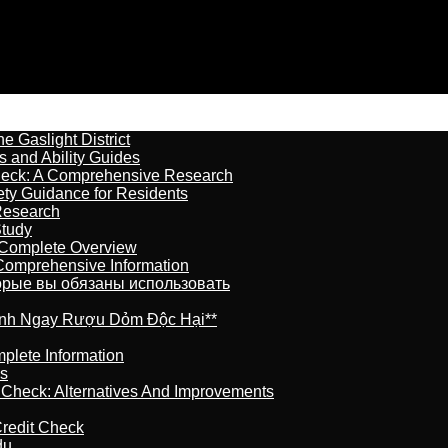
 Gaslight District
s and Ability Guides
heck: A Comprehensive Research
ety Guidance for Residents
Research
Study
 Complete Overview
 Comprehensive Information
торые вы обязаны использовать
ránh Ngay Rượu Dỏm Độc Hại**
plete Information
is
t Check: Alternatives And Improvements
redit Check
du