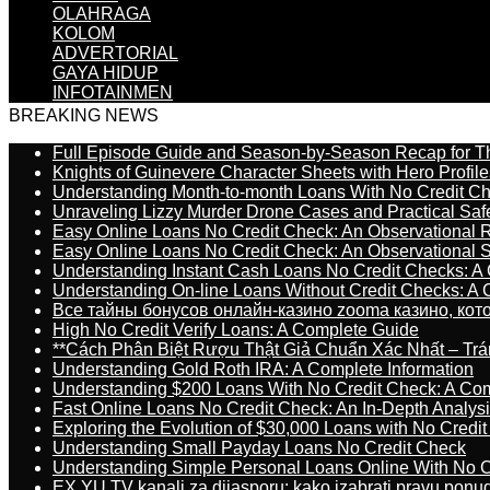
OLAHRAGA
KOLOM
ADVERTORIAL
GAYA HIDUP
INFOTAINMEN
BREAKING NEWS
Full Episode Guide and Season-by-Season Recap for The
Knights of Guinevere Character Sheets with Hero Profile
Understanding Month-to-month Loans With No Credit C
Unraveling Lizzy Murder Drone Cases and Practical Saf
Easy Online Loans No Credit Check: An Observational 
Easy Online Loans No Credit Check: An Observational 
Understanding Instant Cash Loans No Credit Checks: A
Understanding On-line Loans Without Credit Checks: A
Все тайны бонусов онлайн-казино zooma казино, ко
High No Credit Verify Loans: A Complete Guide
**Cách Phân Biệt Rượu Thật Giả Chuẩn Xác Nhất – T
Understanding Gold Roth IRA: A Complete Information
Understanding $200 Loans With No Credit Check: A Com
Fast Online Loans No Credit Check: An In-Depth Analys
Exploring the Evolution of $30,000 Loans with No Credi
Understanding Small Payday Loans No Credit Check
Understanding Simple Personal Loans Online With No C
EX YU TV kanali za dijasporu: kako izabrati pravu ponu