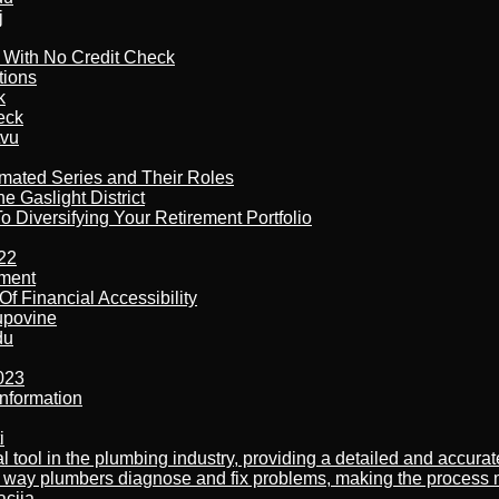
j
l With No Credit Check
tions
k
eck
tvu
imated Series and Their Roles
 Gaslight District
 Diversifying Your Retirement Portfolio
22
ement
f Financial Accessibility
kupovine
du
023
nformation
i
al tool in the plumbing industry, providing a detailed and accur
way plumbers diagnose and fix problems, making the process more
acija