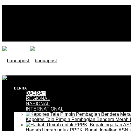
BERITA
DAERAH
REGIONAL
NASIONAL
INTERNATIONAL
Kapolres Tala Pimpin Pembagian Bendera Merah 
Hadiah Umrah untuk PPPK, Bupati Ingatkan ASN 