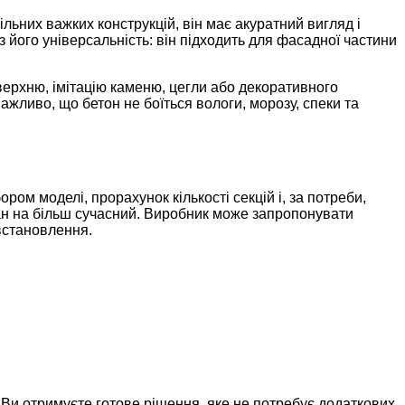
ільних важких конструкцій, він має акуратний вигляд і
ез його універсальність: він підходить для фасадної частини
верхню, імітацію каменю, цегли або декоративного
жливо, що бетон не боїться вологи, морозу, спеки та
ом моделі, прорахунок кількості секцій і, за потреби,
кан на більш сучасний. Виробник може запропонувати
встановлення.
. Ви отримуєте готове рішення, яке не потребує додаткових