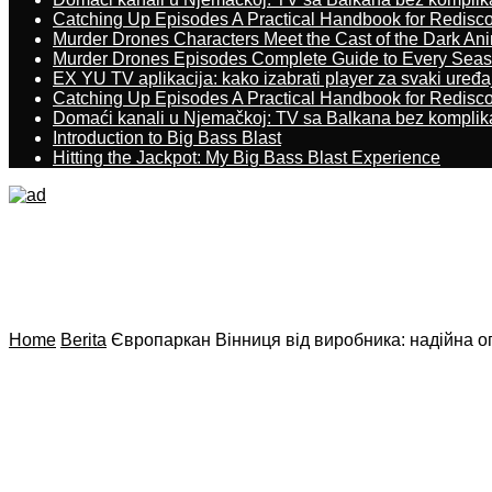
Catching Up Episodes A Practical Handbook for Redisc
Murder Drones Characters Meet the Cast of the Dark An
Murder Drones Episodes Complete Guide to Every Sea
EX YU TV aplikacija: kako izabrati player za svaki uređa
Catching Up Episodes A Practical Handbook for Redisc
Domaći kanali u Njemačkoj: TV sa Balkana bez komplik
Introduction to Big Bass Blast
Hitting the Jackpot: My Big Bass Blast Experience
Home
Berita
Європаркан Вінниця від виробника: надійна ог