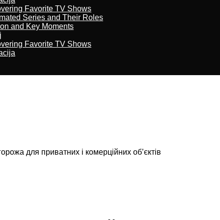
overing Favorite TV Shows
imated Series and Their Roles
son and Key Moments
j
overing Favorite TV Shows
acija
орожа для приватних і комерційних об’єктів