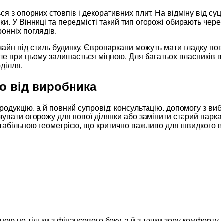
 з опорних стовпів і декоративних плит. На відміну від суц
янки. У Вінниці та передмісті такий тип огорожі обирають чер
ронніх поглядів.
айн під стиль будинку. Європаркани можуть мати гладку по
е при цьому залишається міцною. Для багатьох власників ва
оділля.
о від виробника
дукцію, а й повний супровід: консультацію, допомогу з вибор
зувати огорожу для нової ділянки або замінити старий пар
стабільною геометрією, що критично важливо для швидкого 
ою не тільки з фінансового боку, а й з точки зору комфорту