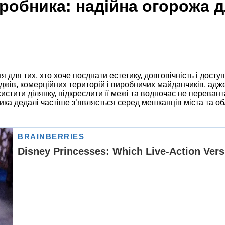
робника: надійна огорожа д
для тих, хто хоче поєднати естетику, довговічність і досту
джів, комерційних територій і виробничих майданчиків, адже
хистити ділянку, підкреслити її межі та водночас не перев
ика дедалі частіше з’являється серед мешканців міста та об