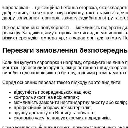
Європаркан — це секційна бетонна огорожа, яка складається
добре вписується як у міську забудову, так і в заміські діл
двору, зонування території, захисту садиби від вітру та сто
Ще одна причина популярності — можливість підібрати диз
рельєфу. Завдяки цьому огорожа не виглядає масивною, ал
різких перепадів температур, які характерні для клімату П
Переваги замовлення безпосереднь
Коли ви купуєте європаркан напряму, отримуєте не лише про
монтаж. Це особливо зручно, якщо потрібно швидко органі
вироби з однаковою якістю бетону, точними розмірами та 
Серед основних переваг такого підходу варто виділити:
відсутність посередницьких націнок;
контроль якості на всіх етапах;
можливість замовити нестандартну висоту або колір;
професійний розрахунок матеріалів;
зручну доставку по Вінниці та області;
економію часу на пошук окремих підрядників.
Саме комплексний підхід робить покупку у виробника вигідн