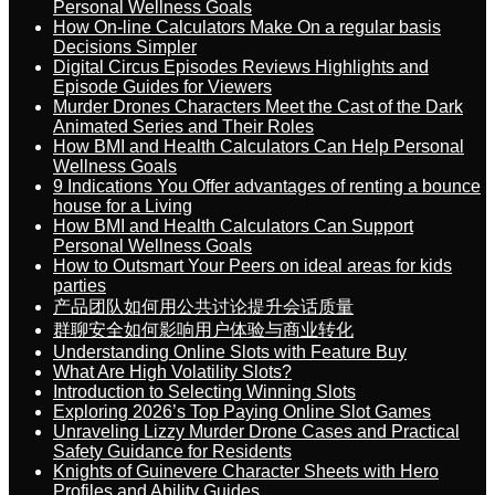
Personal Wellness Goals
How On-line Calculators Make On a regular basis
Decisions Simpler
Digital Circus Episodes Reviews Highlights and
Episode Guides for Viewers
Murder Drones Characters Meet the Cast of the Dark
Animated Series and Their Roles
How BMI and Health Calculators Can Help Personal
Wellness Goals
9 Indications You Offer advantages of renting a bounce
house for a Living
How BMI and Health Calculators Can Support
Personal Wellness Goals
How to Outsmart Your Peers on ideal areas for kids
parties
产品团队如何用公共讨论提升会话质量
群聊安全如何影响用户体验与商业转化
Understanding Online Slots with Feature Buy
What Are High Volatility Slots?
Introduction to Selecting Winning Slots
Exploring 2026’s Top Paying Online Slot Games
Unraveling Lizzy Murder Drone Cases and Practical
Safety Guidance for Residents
Knights of Guinevere Character Sheets with Hero
Profiles and Ability Guides