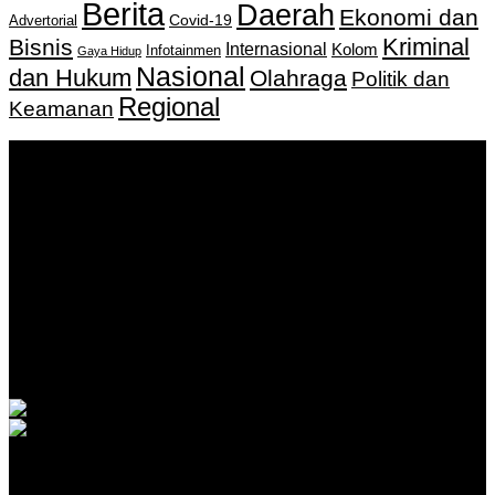
Berita
Daerah
Ekonomi dan
Covid-19
Advertorial
Kriminal
Bisnis
Internasional
Kolom
Infotainmen
Gaya Hidup
Nasional
dan Hukum
Olahraga
Politik dan
Regional
Keamanan
Keputusan Menkumham RI No AHU-
0159487.AH.01.11.Tahun 2018 Tanggal 27 November 2018.
PT. Banua Bergerak Bersama | Jalan Merdeka No.2 Gedung
KNPI, Kalimantan Selatan
Hubungi kami:
0811 513 463
|
redaksi@banuapost.co.id
marketing@banuapost.co.id
Berita Sebelumnya
Rahmat Buka Turnamen Basket Bupati Cup 2026