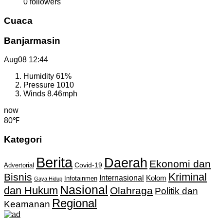
0
followers
Cuaca
Banjarmasin
Aug08
12:44
Humidity
61%
Pressure
1010
Winds
8.46mph
now
80℉
Kategori
Berita
Daerah
Ekonomi dan
Covid-19
Advertorial
Kriminal
Bisnis
Internasional
Kolom
Infotainmen
Gaya Hidup
Nasional
dan Hukum
Olahraga
Politik dan
Regional
Keamanan