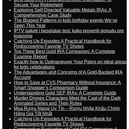
Secure Your Retirement
Exploring Self-Directed Valuable Metals IRAs: A
Comprehensive Case Study
The Biggest Patterns in kids birthday events We’ve
Seen This Year
IPTV paketi i besplatan test: kako proveriti ponudu pre
kupovine
Catching Up Episodes A Practical Handbook for
Rediscovering Favorite TV Shows
Top Three Best Gold IRA Companies: A Complete
Examine Report
Exactly how to Outmaneuver Your Peers on ideal areas
for kids celebrations
The Advantages and Concerns of A Gold-Backed IRA
Account
How to Save at CVS Pharmacy Without Insurance: A
Smart Shopper’s Comparison Guide
Understanding Gold SEP IRAs: A Complete Guide
Murder Drones Characters Meet the Cast of the Dark
Animated Series and Their Roles
Mua Rượu Ngoại Uy Tín – Rượu Nhập Khẩu Chính
Hãng Giá Tốt Nhất
Catching Up Episodes A Practical Handbook for
Rediscovering Favorite TV Shows