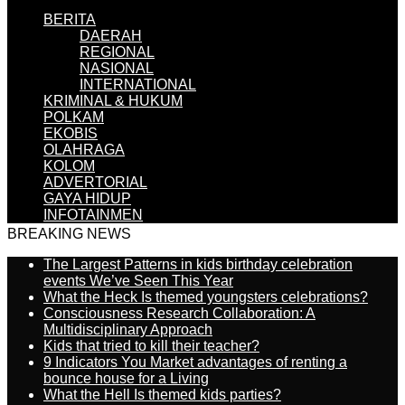
BERITA
DAERAH
REGIONAL
NASIONAL
INTERNATIONAL
KRIMINAL & HUKUM
POLKAM
EKOBIS
OLAHRAGA
KOLOM
ADVERTORIAL
GAYA HIDUP
INFOTAINMEN
BREAKING NEWS
The Largest Patterns in kids birthday celebration
events We’ve Seen This Year
What the Heck Is themed youngsters celebrations?
Consciousness Research Collaboration: A
Multidisciplinary Approach
Kids that tried to kill their teacher?
9 Indicators You Market advantages of renting a
bounce house for a Living
What the Hell Is themed kids parties?