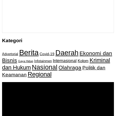
Kategori
Berita
Daerah
Ekonomi dan
Covid-19
Advertorial
Kriminal
Bisnis
Internasional
Kolom
Infotainmen
Gaya Hidup
Nasional
dan Hukum
Olahraga
Politik dan
Regional
Keamanan
Keputusan Menkumham RI No AHU-
0159487.AH.01.11.Tahun 2018 Tanggal 27 November 2018.
PT. Banua Bergerak Bersama | Jalan Merdeka No.2 Gedung
KNPI, Kalimantan Selatan