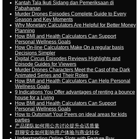
Kantah Tala Ikuti Sidang dan Pemeriksaan di
Pabahanan
Murder Drones Episodes Complete Guide to Every
Season and Key Moments
Why Monetary Calculators Are Helpful for Better Money
Planning
How BMI and Health Calculators Can Support
Personal Wellness Goals
How On-line Calculators Make On a regular basis
Decisions Simpler
Digital Circus Episodes Reviews Highlights and
Episode Guides for Viewers
Murder Drones Characters Meet the Cast of the Dark
Animated Series and Their Roles
How BMI and Health Calculators Can Help Personal
Wellness Goals
9 Indications You Offer advantages of renting a bounce
house for a Living
How BMI and Health Calculators Can Support
Personal Wellness Goals
How to Outsmart Your Peers on ideal areas for kids
parties
产品团队如何用公共讨论提升会话质量
群聊安全如何影响用户体验与商业转化
Understanding Online Slots with Feature Buy