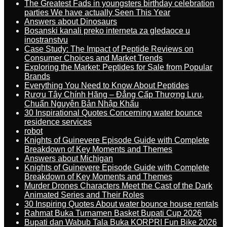
The Greatest Fads in youngsters birthday celebration
parties We have actually Seen This Year
Answers about Dinosaurs
Bosanski kanali preko interneta za gledaoce u
inostranstvu
Case Study: The Impact of Peptide Reviews on
Consumer Choices and Market Trends
Exploring the Market: Peptides for Sale from Popular
Brands
Everything You Need to Know About Peptides
Rượu Tây Chính Hãng – Đẳng Cấp Thượng Lưu,
Chuẩn Nguyên Bản Nhập Khẩu
30 Inspirational Quotes Concerning water bounce
residence services
robot
Knights of Guinevere Episode Guide with Complete
Breakdown of Key Moments and Themes
Answers about Michigan
Knights of Guinevere Episode Guide with Complete
Breakdown of Key Moments and Themes
Murder Drones Characters Meet the Cast of the Dark
Animated Series and Their Roles
30 Inspiring Quotes About water bounce house rentals
Rahmat Buka Turnamen Basket Bupati Cup 2026
Bupati dan Wabub Tala Buka KORPRI Fun Bike 2026