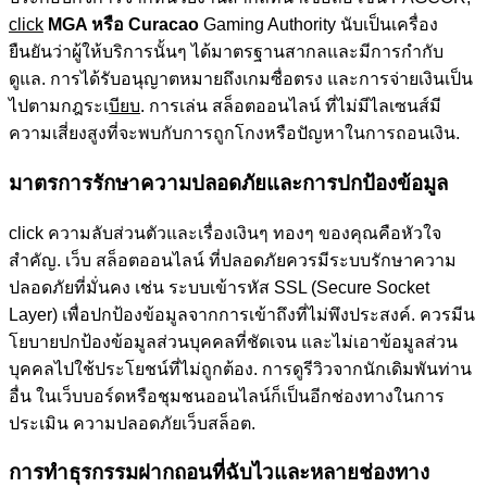
click
MGA หรือ Curacao
Gaming Authority นับเป็นเครื่อง
ยืนยันว่าผู้ให้บริการนั้นๆ ได้มาตรฐานสากลและมีการกำกับ
ดูแล. การได้รับอนุญาตหมายถึงเกมซื่อตรง และการจ่ายเงินเป็น
ไปตามกฎระเ
บียบ
. การเล่น สล็อตออนไลน์ ที่ไม่มีไลเซนส์มี
ความเสี่ยงสูงที่จะพบกับการถูกโกงหรือปัญหาในการถอนเงิน.
มาตรการรักษาความปลอดภัยและการปกป้องข้อมูล
click ความลับส่วนตัวและเรื่องเงินๆ ทองๆ ของคุณคือหัวใจ
สำคัญ. เว็บ สล็อตออนไลน์ ที่ปลอดภัยควรมีระบบรักษาความ
ปลอดภัยที่มั่นคง เช่น ระบบเข้ารหัส SSL (Secure Socket
Layer) เพื่อปกป้องข้อมูลจากการเข้าถึงที่ไม่พึงประสงค์. ควรมีน
โยบายปกป้องข้อมูลส่วนบุคคลที่ชัดเจน และไม่เอาข้อมูลส่วน
บุคคลไปใช้ประโยชน์ที่ไม่ถูกต้อง. การดูรีวิวจากนักเดิมพันท่าน
อื่น ในเว็บบอร์ดหรือชุมชนออนไลน์ก็เป็นอีกช่องทางในการ
ประเมิน ความปลอดภัยเว็บสล็อต.
การทำธุรกรรมฝากถอนที่ฉับไวและหลายช่องทาง