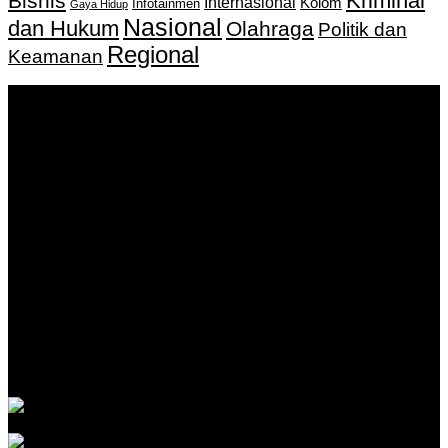
Kriminal
Bisnis
Internasional
Kolom
Infotainmen
Gaya Hidup
Nasional
dan Hukum
Olahraga
Politik dan
Regional
Keamanan
Keputusan Menkumham RI No AHU-
0159487.AH.01.11.Tahun 2018 Tanggal 27 November 2018.
PT. Banua Bergerak Bersama | Jalan Merdeka No.2 Gedung
KNPI, Kalimantan Selatan
Hubungi kami:
0811 513 463
|
redaksi@banuapost.co.id
marketing@banuapost.co.id
Berita Sebelumnya
The Advantages and Concerns of A Gold-Backed IRA
Account
Agustus 08, 2026