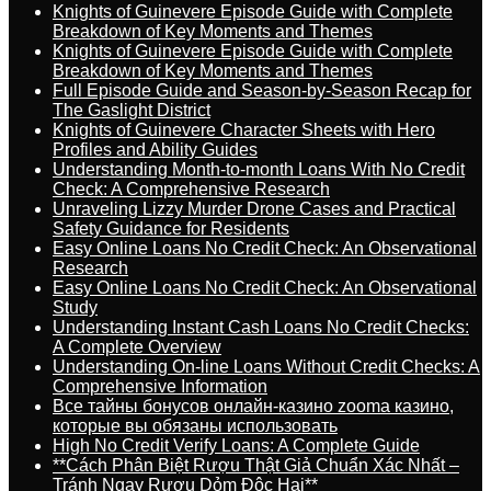
Knights of Guinevere Episode Guide with Complete
Breakdown of Key Moments and Themes
Knights of Guinevere Episode Guide with Complete
Breakdown of Key Moments and Themes
Full Episode Guide and Season-by-Season Recap for
The Gaslight District
Knights of Guinevere Character Sheets with Hero
Profiles and Ability Guides
Understanding Month-to-month Loans With No Credit
Check: A Comprehensive Research
Unraveling Lizzy Murder Drone Cases and Practical
Safety Guidance for Residents
Easy Online Loans No Credit Check: An Observational
Research
Easy Online Loans No Credit Check: An Observational
Study
Understanding Instant Cash Loans No Credit Checks:
A Complete Overview
Understanding On-line Loans Without Credit Checks: A
Comprehensive Information
Все тайны бонусов онлайн-казино zooma казино,
которые вы обязаны использовать
High No Credit Verify Loans: A Complete Guide
**Cách Phân Biệt Rượu Thật Giả Chuẩn Xác Nhất –
Tránh Ngay Rượu Dỏm Độc Hại**