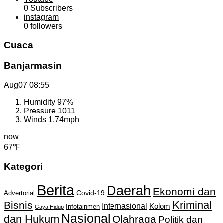
0
Subscribers
instagram
0
followers
Cuaca
Banjarmasin
Aug07
08:55
Humidity
97%
Pressure
1011
Winds
1.74mph
now
67℉
Kategori
Berita
Daerah
Ekonomi dan
Covid-19
Advertorial
Kriminal
Bisnis
Internasional
Kolom
Infotainmen
Gaya Hidup
Nasional
dan Hukum
Olahraga
Politik dan