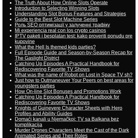
The Truth About How Online Slots Operate
Introduction to Selecting Winning Slots
Understanding Slot Bonus Features and Strategies
Guide to the Best Slot Machine Series
Роль SEO оптимізації у залученні трафіку
Mi experiencia real con los crypto casinos
IPTV paketi i besplatan test: kako proveriti ponudu pre
kupovine
What the Hell Is themed kids parties?
Full Episode Guide and Season-by-Season Recap for
The Gaslight District
Catching Up Episodes A Practical Handbook for
Rediscovering Favorite TV Shows
What was the name of Robot on Lost in Space TV sh?
Just how to Outmaneuver Your Peers on best areas for
youngsters parties
How On-line Slot Bonuses and Promotions Work
Catching Up Episodes A Practical Handbook for
Rediscovering Favorite TV Shows
Knights of Guinevere Character Sheets with Hero
Profiles and Ability Guides
Domaći kanali u Njemačkoj: TV sa Balkana bez
komplikacija
Murder Drones Characters Meet the Cast of the Dark
Animated Series and Their Roles