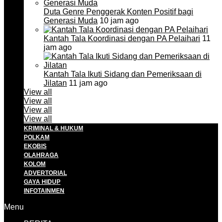
Duta Genre Penggerak Konten Positif bagi
Generasi Muda
10 jam ago
Kantah Tala Koordinasi dengan PA Pelaihari
11
jam ago
Kantah Tala Ikuti Sidang dan Pemeriksaan di
Jilatan
11 jam ago
View all
View all
View all
View all
KRIMINAL & HUKUM
POLKAM
EKOBIS
OLAHRAGA
KOLOM
ADVERTORIAL
GAYA HIDUP
INFOTAINMEN
Menu