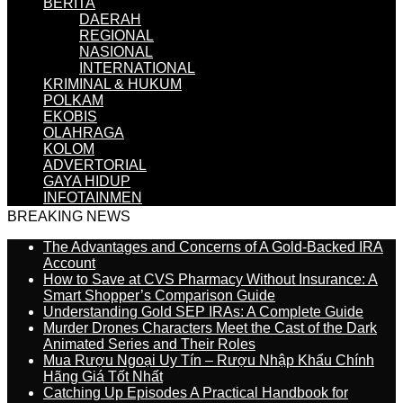
BERITA
DAERAH
REGIONAL
NASIONAL
INTERNATIONAL
KRIMINAL & HUKUM
POLKAM
EKOBIS
OLAHRAGA
KOLOM
ADVERTORIAL
GAYA HIDUP
INFOTAINMEN
BREAKING NEWS
The Advantages and Concerns of A Gold-Backed IRA
Account
How to Save at CVS Pharmacy Without Insurance: A
Smart Shopper’s Comparison Guide
Understanding Gold SEP IRAs: A Complete Guide
Murder Drones Characters Meet the Cast of the Dark
Animated Series and Their Roles
Mua Rượu Ngoại Uy Tín – Rượu Nhập Khẩu Chính
Hãng Giá Tốt Nhất
Catching Up Episodes A Practical Handbook for